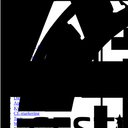
Producten
Architectuur & Contract
Industrie
Particulieren
Contact
Nieuws
Beschrijving en geschiedenis
Verkoop- en distributienetwerk
Diensten
Apps en hulpmiddelen
Kwaliteit en milieu
CE-markering
Tests
Werk