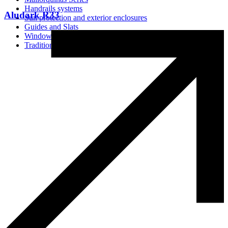
Handrails systems
Aludark R33
Sun protection and exterior enclosures
Guides and Slats
Window Screens
Traditional Systems