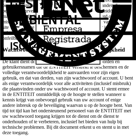
beveiligingsmaatregelen voor geautomatiseerde bestanden die
persoonsgegevens bevatten, en heeft alle technische middelen en
maatregelen die binnen haar bereik liggen geïnstalleerd om verlies,
misbruik, wijziging, onbevoegde toegang en diefstal van de op de
site verstrekte gegevens te voorkomen. De gebruiker is zich er
echter van bewust dat beveiligingsmaatregelen op internet niet
onfeilbaar zijn.
Wachtwoorden, gebruik en verantwoordelijkheid
De klant dient de vertrouwelijkheid van de wachtwoorden en
gebruikersnamen die de ENTITEIT verstrekt te beschermen en de
volledige verantwoordelijkheid te aanvaarden voor zijn eigen
gebruik, en dat van derden, van zijn wachtwoord of account. U bent
als enige verantwoordelijk voor alle activiteiten (inclusief misbruik)
die plaatsvinden onder uw wachtwoord of account. U stemt ermee
in de ENTITEIT onmiddellijk op de hoogte te stellen wanneer u
kennis krijgt van onbevoegd gebruik van uw account of enige
andere inbreuk op de beveiliging waarvan u op de hoogte bent. Van
tijd tot tijd kan het ondersteunend personeel van de ENTITEIT met
uw wachtwoord toegang krijgen tot de dienst om de dienst te
onderhouden of te verbeteren, inclusief het bieden van hulp bij
technische problemen. Bij dit document erkent u en stemt u in met
deze toegang.