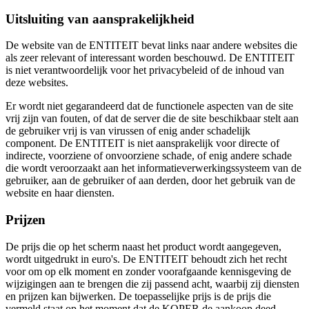
Uitsluiting van aansprakelijkheid
De website van de ENTITEIT bevat links naar andere websites die
als zeer relevant of interessant worden beschouwd. De ENTITEIT
is niet verantwoordelijk voor het privacybeleid of de inhoud van
deze websites.
Er wordt niet gegarandeerd dat de functionele aspecten van de site
vrij zijn van fouten, of dat de server die de site beschikbaar stelt aan
de gebruiker vrij is van virussen of enig ander schadelijk
component. De ENTITEIT is niet aansprakelijk voor directe of
indirecte, voorziene of onvoorziene schade, of enig andere schade
die wordt veroorzaakt aan het informatieverwerkingssysteem van de
gebruiker, aan de gebruiker of aan derden, door het gebruik van de
website en haar diensten.
Prijzen
De prijs die op het scherm naast het product wordt aangegeven,
wordt uitgedrukt in euro's. De ENTITEIT behoudt zich het recht
voor om op elk moment en zonder voorafgaande kennisgeving de
wijzigingen aan te brengen die zij passend acht, waarbij zij diensten
en prijzen kan bijwerken. De toepasselijke prijs is de prijs die
vermeld staat op het moment dat de KOPER de aankoop deed.