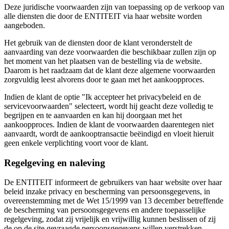
Deze juridische voorwaarden zijn van toepassing op de verkoop van
alle diensten die door de ENTITEIT via haar website worden
aangeboden.
Het gebruik van de diensten door de klant veronderstelt de
aanvaarding van deze voorwaarden die beschikbaar zullen zijn op
het moment van het plaatsen van de bestelling via de website.
Daarom is het raadzaam dat de klant deze algemene voorwaarden
zorgvuldig leest alvorens door te gaan met het aankoopproces.
Indien de klant de optie "Ik accepteer het privacybeleid en de
servicevoorwaarden" selecteert, wordt hij geacht deze volledig te
begrijpen en te aanvaarden en kan hij doorgaan met het
aankoopproces. Indien de klant de voorwaarden daarentegen niet
aanvaardt, wordt de aankooptransactie beëindigd en vloeit hieruit
geen enkele verplichting voort voor de klant.
Regelgeving en naleving
De ENTITEIT informeert de gebruikers van haar website over haar
beleid inzake privacy en bescherming van persoonsgegevens, in
overeenstemming met de Wet 15/1999 van 13 december betreffende
de bescherming van persoonsgegevens en andere toepasselijke
regelgeving, zodat zij vrijelijk en vrijwillig kunnen beslissen of zij
de op de site gevraagde persoonsgegevens willen verstrekken.