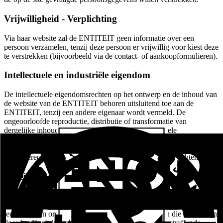
Vrijwilligheid - Verplichting
Via haar website zal de ENTITEIT geen informatie over een
persoon verzamelen, tenzij deze persoon er vrijwillig voor kiest deze
te verstrekken (bijvoorbeeld via de contact- of aankoopformulieren).
Intellectuele en industriële eigendom
De intellectuele eigendomsrechten op het ontwerp en de inhoud van
de website van de ENTITEIT behoren uitsluitend toe aan de
ENTITEIT, tenzij een andere eigenaar wordt vermeld. De
ongeoorloofde reproductie, distributie of transformatie van
dergelijke inhoud vormt een inbreuk op de intellectuele
eigendomsrechten van de ENTITEIT of de eigenaar daarvan, en
kan leiden tot de overeenkomstige gerechtelijke of
buitengerechtelijke acties voor de uitoefening van hun rechten.
Beveiliging bij de verwerking van gegevens
De ENTITEIT heeft de wettelijk vereiste beveiligingsniveaus voor
de bescherming van persoonsgegevens aangenomen, heeft de
technische en organisatorische maatregelen genomen die vereist zijn
door het Koninklijk Besluit 1720/2007, Reglement betreffende