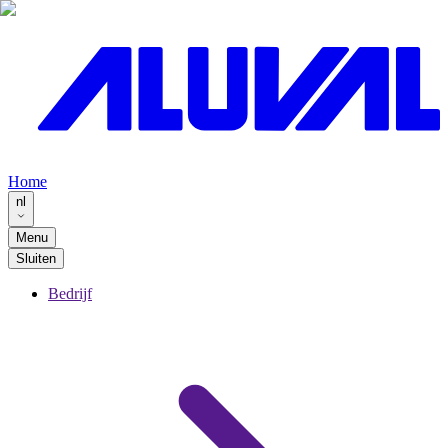
Home
nl
Menu
Sluiten
Bedrijf