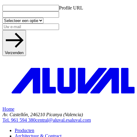
Profile URL
Verzenden
Home
Av. Castellón, 2
46210 Picanya (Valencia)
Tel. 961 594 380
central@aluval.es
aluval.com
Producten
Architectuur & Contract