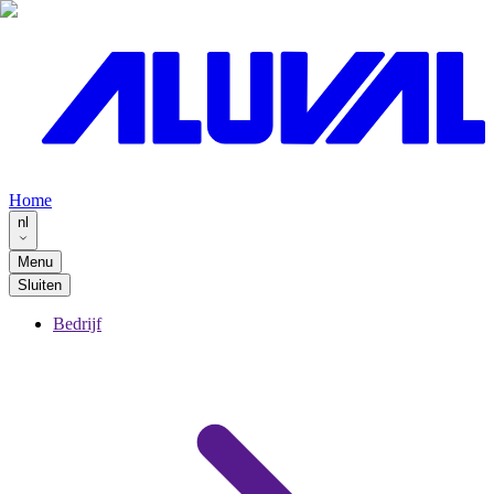
Home
nl
Menu
Sluiten
Bedrijf