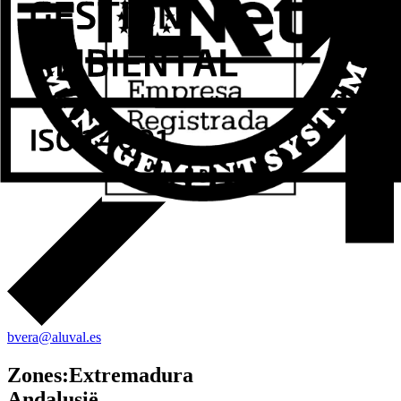
bvera@aluval.es
Zones
:
Extremadura
Andalusië