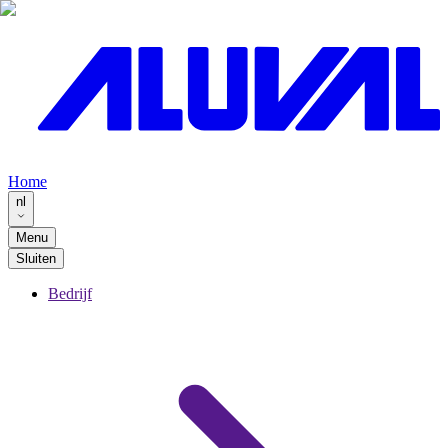
Home
nl
Menu
Sluiten
Bedrijf