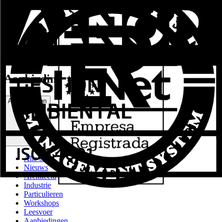
LinkedIn
Aanbiedingen
Aanbiedingen
Alle berichten
Nieuws
Architectuur & Contract
Industrie
Particulieren
Workshops
Leesvoer
Aanbiedingen