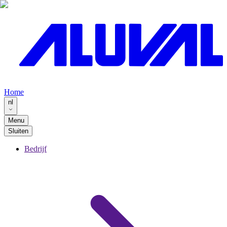
Home
nl
Menu
Sluiten
Bedrijf