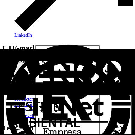
LinkedIn
CTE-markering
CTE-markering
Producten
CTE-markering
Stalen van afwerkingen en kleuren
Aanbevelingen
Technisch Bouwbesluit