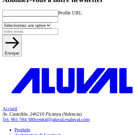
Profile URL
Envoyer
Accueil
Av. Castellón, 2
46210 Picanya (Valencia)
Tel. 961 594 380
central@aluval.es
aluval.com
Produits