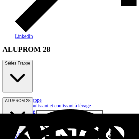
LinkedIn
ALUPROM 28
Séries Frappe
Séries Frappe
ALUPROM 28
Séries Coulissant et coulissant à lèvage
Série serie frappe RPT gorge européenne
Série Frappe RPT Gorge 16mm
Séries COULISSANT ET COULISSANT À LÈVAGE
Façades Légères
Séries VOLETS BATTANT ET COULISSANT
ALUPROM 22