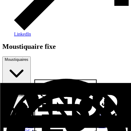
LinkedIn
Moustiquaire fixe
Moustiquaires
Séries Frappe
Moustiquaire fixe
Séries Coulissant et coulissant à lèvage
Série serie frappe RPT gorge européenne
Série Frappe RPT Gorge 16mm
Séries COULISSANT ET COULISSANT À LÈVAGE
Façades Légères
Séries VOLETS BATTANT ET COULISSANT