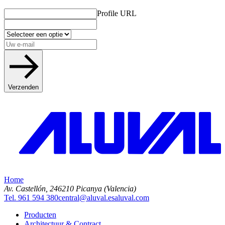
Profile URL
Verzenden
Home
Av. Castellón, 2
46210 Picanya (Valencia)
Tel. 961 594 380
central@aluval.es
aluval.com
Producten
Architectuur & Contract