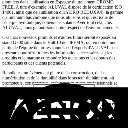
pionniers dans l'utilisation en Espagne du traitement CROMO
FREE. A titre d'exemple, ALUVAL dispose de la certification ISO
14001, ainsi que de l'utilisation d'HYDRO REDUXA®, la gamme
d'aluminium bas carbone que nous utilisons et qui est issue de
l'énergie hydraulique, éolienne et solaire. Avec tout cela, chez
ALUVAL, nous garantissons notre respect de l'environnement ».
Ces trois nouveaux produits et d'autres futurs seront exposés au
stand G700 situé dans le Hall 10 de l'IFEMA, où, en outre, une
partie de l'équipe de professionnels et d'experts d'ALUVAL sera
présente pour offrir toutes les informations nécessaires sur les
produits et la marque et résoudre les questions et les doutes des
participants et des clients potentiels.
Rebuild est un événement phare de la construction, de la
numérisation et de la durabilité dans le secteur du bâtiment, où
promoteurs, constructeurs, architectes et autres professionnels se
réunissent à la recherche de partenaires et de nouveaux projets. De
même, en plus de la présence de stands et d'entreprises, des
professionnels et des conférenciers renommés du domaine de
l'architecture et de la construction partageront leurs expériences et
leurs conseils.
Entrées connexes