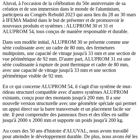
Aluval, à l'occasion de la célébration du 50e anniversaire de sa
création et de son immersion dans le monde de l'aluminium,
participera au Congrès Rebuild 2023 qui aura lieu du 28 au 30 mars
à IFEMA Madrid dans le but de présenter et de promouvoir le
nouveaux produits et systèmes : ALUPROM 30 et 31 et
ALUPROM 54, tous conçus de manière responsable et durable.
Dans son modèle initial, ALUPROM 30 se présente comme une
série coulissante avec un cadre de 80 mm, des fermetures
multipoints, une capacité de vitrage jusqu'à 33 mm et une section de
vue périmétrique de 92 mm. D'autre part, ALUPROM 31 est une
série coulissante à rupture de pont thermique et cadre de 80 mm,
avec une capacité de vitrage jusqu'à 33 mm et une section
périmétrique visible de 92 mm.
En ce qui concerne ALUPROM 54, il s'agit d'un système de mur-
rideau structurel compatible avec d'autres systèmes ALUPROM
existants, conçu pour des montants jusqu'à 200 mm. Il a une
nouvelle version structurelle avec une géométrie spéciale qui permet
un appui direct sur la barre transversale et un placement facile sur
site. Il peut comprendre des panneaux fixes et des tôles en saillie
jusqu'à 2000 x 2000 mm et supporte un poids jusqu'à 200 kg.
Au cours des 50 ans d'histoire d'ALUVAL, nous avons travaillé
pour atteindre le développement durable. De plus, nous avons été les